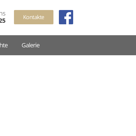
ns
Kontakte
25
hte
Galerie